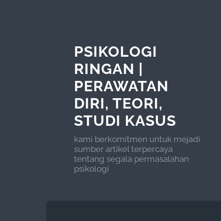
PSIKOLOGI
RINGAN |
PERAWATAN
DIRI, TEORI,
STUDI KASUS
kami berkomitmen untuk mejadi
sumber artikel terpercaya
tentang segala permasalahan
psikologi