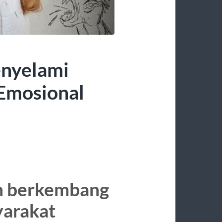
enyelami
Emosional
ah berkembang
yarakat