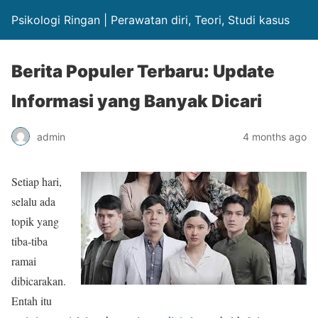
Psikologi Ringan | Perawatan diri, Teori, Studi kasus
Berita Populer Terbaru: Update
Informasi yang Banyak Dicari
admin
4 months ago
Setiap hari,
selalu ada
topik yang
tiba-tiba
ramai
dibicarakan.
Entah itu